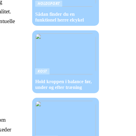
og
HOLDSPORT
litet.
Sådan finder du en
funktionel herre elcykel
ntuelle
KOST
Hold kroppen i balance før,
under og efter træning
som
keder