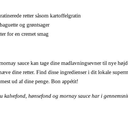
tinerede retter såsom kartoffelgratin
baguette og grøntsager
tter for en cremet smag
mornay sauce kan tage dine madlavningsevner til nye højd
ve dine retter. Find disse ingredienser i dit lokale super
å mest ud af dine penge. Bon appétit!
u kalvefond, hønsefond og mornay sauce har i gennemsnit