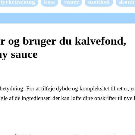
styrketræning
kost
vaner
sundhed
skønh
r og bruger du kalvefond,
y sauce
tydning. For at tilføje dybde og kompleksitet til retter, er
 af de ingredienser, der kan løfte dine opskrifter til nye 