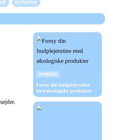
ed
nyheder
NYHEDER
Forny din hudplejerutine
med økologiske produkter
højder.