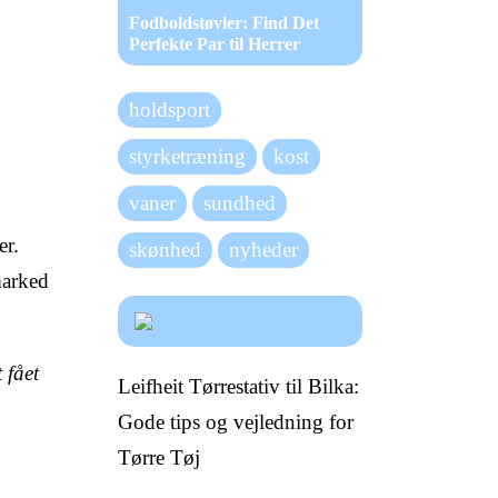
Fodboldstøvler: Find Det
Perfekte Par til Herrer
holdsport
styrketræning
kost
vaner
sundhed
er.
skønhed
nyheder
marked
 fået
Leifheit Tørrestativ til Bilka:
Gode tips og vejledning for
Tørre Tøj