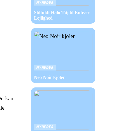
NYHEDER
Stilfuldt Halo Tøj til Enhver
Lejlighed
NYHEDER
Neo Noir kjoler
 Du kan
le
NYHEDER