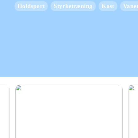
Holdsport
Styrketræning
Kost
Vane