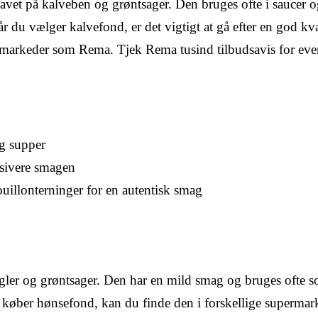
lavet på kalveben og grøntsager. Den bruges ofte i saucer 
r du vælger kalvefond, er det vigtigt at gå efter en god kva
rmarkeder som Rema. Tjek Rema tusind tilbudsavis for eve
og supper
nsivere smagen
uillonterninger for en autentisk smag
gler og grøntsager. Den har en mild smag og bruges ofte 
du køber hønsefond, kan du finde den i forskellige supermar