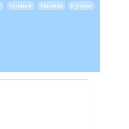
r
Sundhed
Skønhed
Nyheder