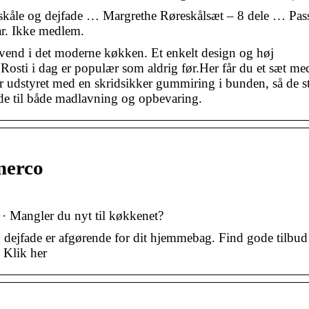
 og dejfade … Margrethe Røreskålsæt – 8 dele … Passe
ar. Ikke medlem.
vend i det moderne køkken. Et enkelt design og høj
 Rosti i dag er populær som aldrig før.Her får du et sæt med
er udstyret med en skridsikker gummiring i bunden, så de s
ode til både madlavning og opbevaring.
merco
h · Mangler du nyt til køkkenet?
 dejfade er afgørende for dit hjemmebag. Find gode tilbud
| Klik her