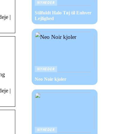
NYHEDER
Stilfuldt Halo Tøj til Enhver
eje |
Lejlighed
NYHEDER
ing
Neo Noir kjoler
eje |
NYHEDER