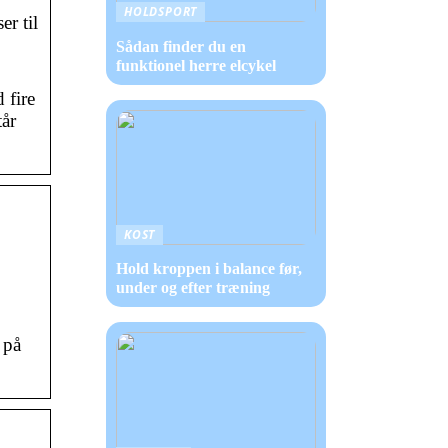
HOLDSPORT
r til
Sådan finder du en
funktionel herre elcykel
 fire
tår
KOST
Hold kroppen i balance før,
under og efter træning
 på