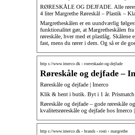
RØRESKÅLE OG DEJFADE. Alle røreskåle
4 liter Margrethe Røreskål – Plastik – Kl
Margretheskålen er en uundværlig følges
funktionalitet gør, at Margretheskålen fra
røreskåle, hver med et plastlåg. Skålene 
fast, mens du rører i dem. Og så er de g
http s://www.imerco.dk › roereskaale-og-dejfade
Røreskåle og dejfade – I
Røreskåle og dejfade | Imerco
Klik & hent i butik. Byt i 1 år. Prismatc
Røreskåle og dejfade – gode røreskåle og
kvalitetsrøreskåle og dejfade hos Imerco 
http s://www.imerco.dk › brands › rosti › margrethe