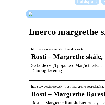
holdsport
Imerco margrethe s
http s://www.imerco.dk › brands › rosti
Rosti – Margrethe skåle,
Se fx de evigt populære Margretheskåle. I
få hurtig levering!
http s://www.imerco.dk › rosti-margrethe-roereskaalsa
Rosti – Margrethe Røresk
Rosti – Margrethe Røreskålsæt m. låg – 8