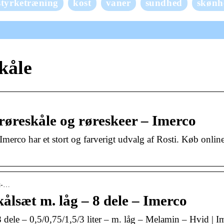
styrketræning
kost
vaner
sundhed
skønh
kåle
 røreskåle og røreskeer – Imerco
merco har et stort og farverigt udvalg af Rosti. Køb onlin
et-…
ålsæt m. låg – 8 dele – Imerco
 dele – 0,5/0,75/1,5/3 liter – m. låg – Melamin – Hvid | I