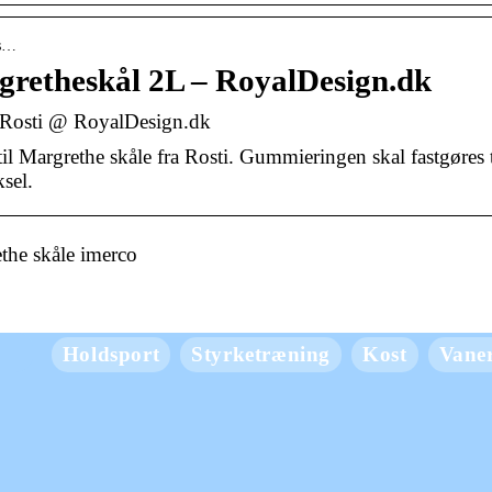
es…
gretheskål 2L – RoyalDesign.dk
– Rosti @ RoyalDesign.dk
il Margrethe skåle fra Rosti. Gummieringen skal fastgøres t
sel.
the skåle imerco
Holdsport
Styrketræning
Kost
Vane