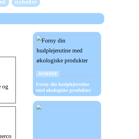
ed
nyheder
NYHEDER
Forny din hudplejerutine
e og
med økologiske produkter
merco