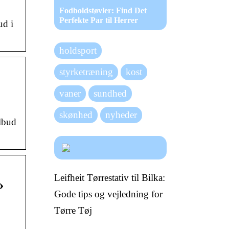
Fodboldstøvler: Find Det
Perfekte Par til Herrer
ud i
holdsport
styrketræning
kost
vaner
sundhed
skønhed
nyheder
ilbud
Leifheit Tørrestativ til Bilka:
»
Gode tips og vejledning for
Tørre Tøj