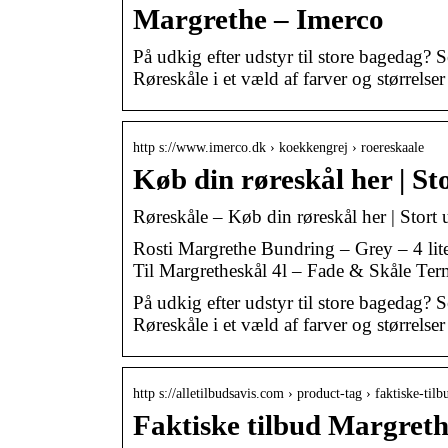
Margrethe – Imerco
På udkig efter udstyr til store bagedag? Se
Røreskåle i et væld af farver og størrelse
http s://www.imerco.dk › koekkengrej › roereskaale
Køb din røreskål her | St
Røreskåle – Køb din røreskål her | Stort 
Rosti Margrethe Bundring – Grey – 4 li
Til Margretheskål 4l – Fade & Skåle Te
På udkig efter udstyr til store bagedag? Se
Røreskåle i et væld af farver og størrelse
http s://alletilbudsavis.com › product-tag › faktiske-til
Faktiske tilbud Margreth