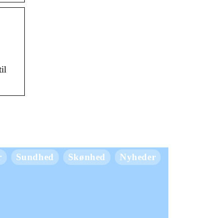
il
r
Sundhed
Skønhed
Nyheder